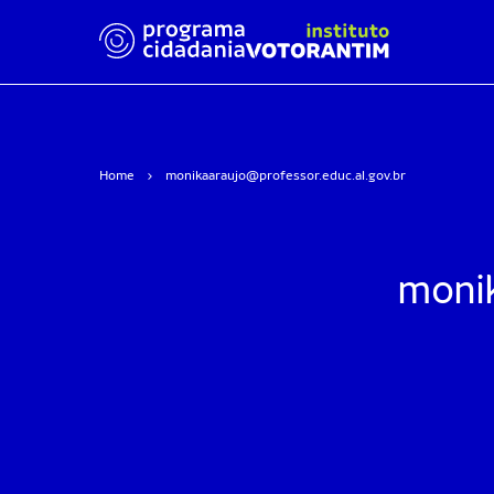
Home
monikaaraujo@professor.educ.al.gov.br
monik