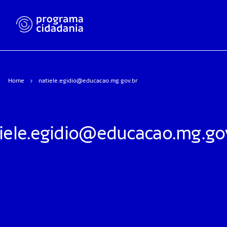
Home
natiele.egidio@educacao.mg.gov.br
iele.egidio@educacao.mg.go